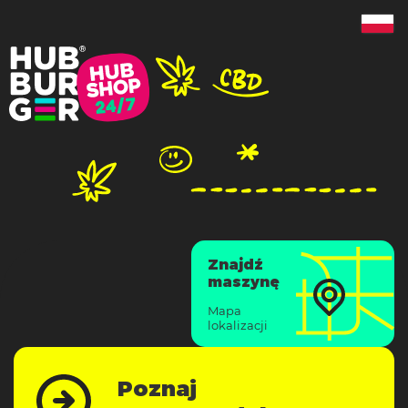
Znajdź
maszynę
Mapa
lokalizacji
Poznaj